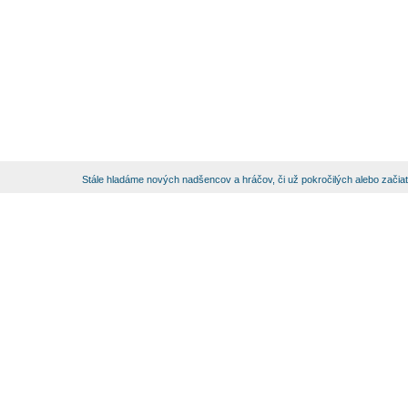
Stále hladáme nových nadšencov a hráčov, či už pokročilých alebo začia