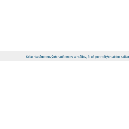
Stále hladáme nových nadšencov a hráčov, či už pokročilých alebo začia