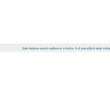
Stále hladáme nových nadšencov a hráčov, či už pokročilých alebo začia