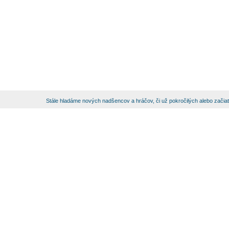
Stále hladáme nových nadšencov a hráčov, či už pokročilých alebo začia