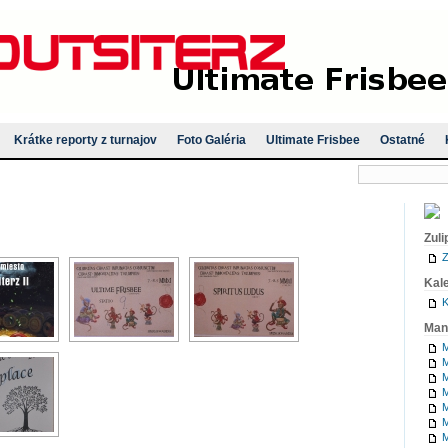
Krátke reporty z turnajov
Foto Galéria
Ultimate Frisbee
Ostatné
Zuli
Z
Kal
K
Man
M
M
M
M
M
M
M