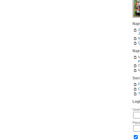
Naj
2
J
M
Q
Naj
M
p
M
Soci
G
T
Log
Use
Pas