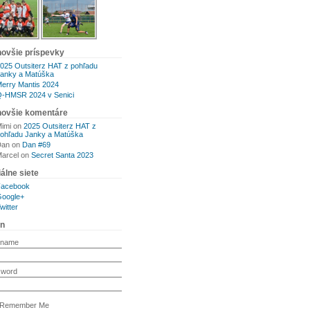
novšie príspevky
025 Outsiterz HAT z pohľadu
anky a Matúška
erry Mantis 2024
-HMSR 2024 v Senici
novšie komentáre
imi
on
2025 Outsiterz HAT z
ohľadu Janky a Matúška
Dan
on
Dan #69
arcel
on
Secret Santa 2023
álne siete
Facebook
oogle+
witter
in
rname
sword
Remember Me