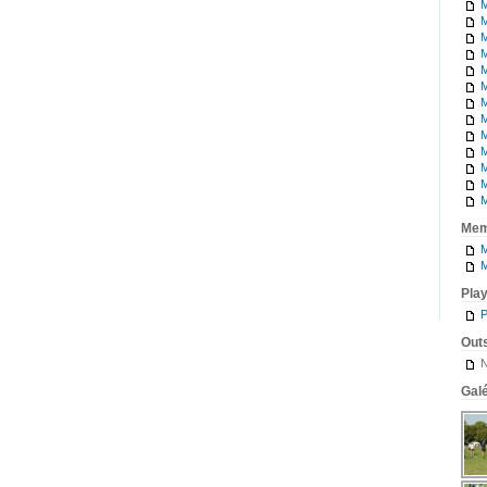
M
M
M
M
M
M
M
M
M
M
M
M
M
Mem
M
M
Pla
P
Outs
N
Galé