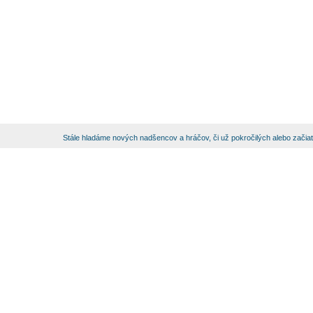
Stále hladáme nových nadšencov a hráčov, či už pokročilých alebo začia