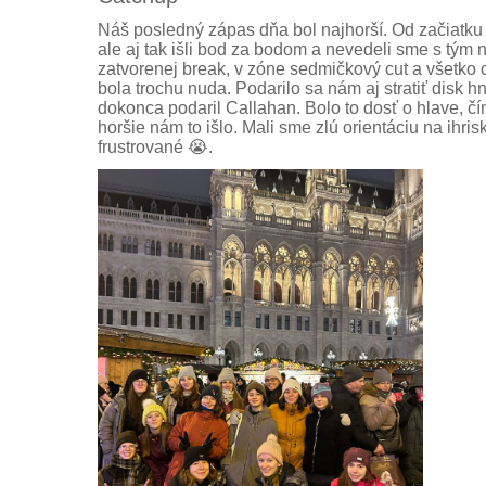
Náš posledný zápas dňa bol najhorší. Od začiatku d
ale aj tak išli bod za bodom a nevedeli sme s tým 
zatvorenej break, v zóne sedmičkový cut a všetko c
bola trochu nuda. Podarilo sa nám aj stratiť disk hn
dokonca podaril Callahan. Bolo to dosť o hlave, č
horšie nám to išlo. Mali sme zlú orientáciu na ihri
frustrované 😭.