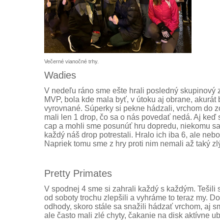
Večerné vianočné trhy.
Wadies
V nedeľu ráno sme ešte hrali posledný skupinový z
MVP, bola kde mala byť, v útoku aj obrane, akurát 
vyrovnané. Súperky si pekne hádzali, vrchom do zó
mali len 1 drop, čo sa o nás povedať nedá. Aj keď
cap a mohli sme posunúť hru dopredu, niekomu sa 
každý náš drop potrestali. Hralo ich iba 6, ale nebolo
Napriek tomu sme z hry proti nim nemali až taký zl
Pretty Primates
V spodnej 4 sme si zahrali každý s každým. Tešili
od soboty trochu zlepšili a vyhráme to teraz my. Dob
odhody, skoro stále sa snažili hádzať vrchom, aj s
ale často mali zlé chyty, čakanie na disk aktívne u