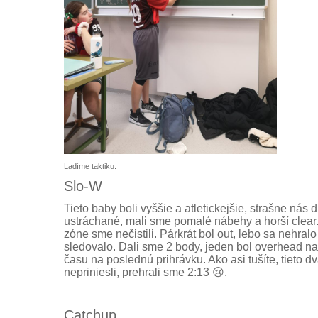
Ladíme taktiku.
Slo-W
Tieto baby boli vyššie a atletickejšie, strašne nás d
ustráchané, mali sme pomalé nábehy a horší clear. 
zóne sme nečistili. Párkrát bol out, lebo sa nehralo 
sledovalo. Dali sme 2 body, jeden bol overhead na
času na poslednú prihrávku. Ako asi tušíte, tieto 
nepriniesli, prehrali sme 2:13 😢.
Catchup