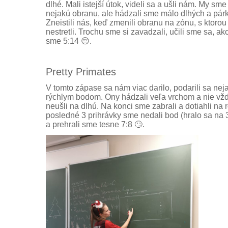
dlhé. Mali istejší útok, videli sa a ušli nám.
My sme v
nejakú obranu, ale hádzali sme málo dlhých a párkr
Zneistili nás, keď zmenili obranu na zónu, s ktorou
nestretli. Trochu sme si zavadzali, učili sme sa, ako
sme 5:14 😔.
Pretty Primates
V tomto zápase sa nám viac darilo, podarili sa nej
rýchlym bodom. Ony hádzali veľa vrchom a nie vždy 
neušli na dlhú. Na konci sme zabrali a dotiahli na 
posledné 3 prihrávky sme nedali bod (hralo sa na 
a prehrali sme tesne 7:8 🙄.