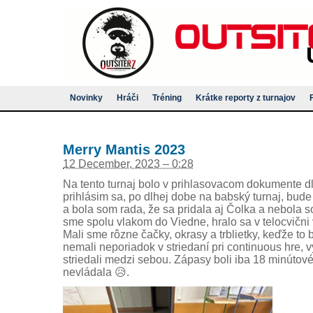
Novinky
Hráči
Tréning
Krátke reporty z turnajov
Merry Mantis 2023
12 December, 2023 – 0:28
Na tento turnaj bolo v prihlasovacom dokumente dl
prihlásim sa, po dlhej dobe na babský turnaj, bud
a bola som rada, že sa pridala aj Čolka a nebola so
sme spolu vlakom do Viedne, hralo sa v telocvični 
Mali sme rôzne čačky, okrasy a trblietky, keďže to 
nemali neporiadok v striedaní pri continuous hre, vyt
striedali medzi sebou. Zápasy boli iba 18 minútové
nevládala 😥.