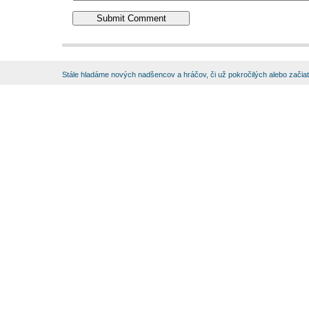
Stále hladáme nových nadšencov a hráčov, či už pokročilých alebo začia