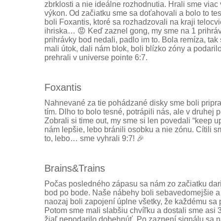
zbrklosti a nie ideálne rozhodnutia. Hrali sme viac 
výkon. Od začiatku sme sa doťahovali a bolo to te
boli Foxantis, ktoré sa rozhadzovali na kraji telocv
ihriska… 😡 Keď zaznel gong, my sme na 1 prihráv
prihrávky bod nedali, padlo im to. Bola remíza, ta
mali útok, dali nám blok, boli blízko zóny a podari
prehrali v universe pointe 6:7.
Foxantis
Nahnevané za tie pohádzané disky sme boli pripra
tím. Dlho to bolo tesné, potrápili nás, ale v druhej 
Zobrali si time out, my sme si len povedali “keep u
nám lepšie, lebo bránili osobku a nie zónu. Cítili 
to, lebo… sme vyhrali 9:7! 🎉
Brains&Trains
Počas posledného zápasu sa nám zo začiatku daril
bod po bode. Naše nábehy boli sebavedomejšie a 
naozaj boli zapojení úplne všetky, že každému sa p
Potom sme mali slabšiu chvíľku a dostali sme asi 
žiaľ nepodarilo dobehnúť. Po zaznení signálu sa 