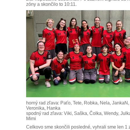
zóny a skončilo to 10:11.
horný rad zľava: Paťo, Tete, Robka, Nela, JankaN,
Veronika, Hanka
spodný rad zľava: Viki, Saška, Čolka, Wendy, Julk
Mimi
Celkovo sme skončili posledné, vyhrali sme len 1 z