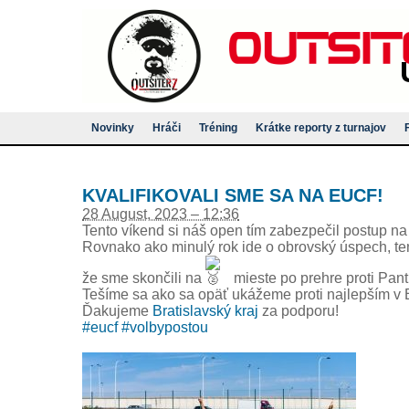
Novinky
Hráči
Tréning
Krátke reporty z turnajov
KVALIFIKOVALI SME SA NA EUCF!
28 August, 2023 – 12:36
Tento víkend si náš open tím zabezpečil postup na 
Rovnako ako minulý rok ide o obrovský úspech, ten
že sme skončili na
mieste po prehre proti Pan
Tešíme sa ako sa opäť ukážeme proti najlepším v
Ďakujeme
Bratislavský kraj
za podporu!
#eucf
#volbypostou