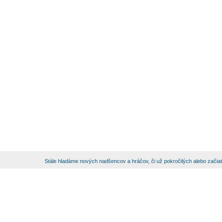
Stále hladáme nových nadšencov a hráčov, či už pokročilých alebo začia