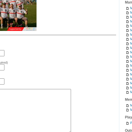
Man
M
M
M
M
M
M
M
M
M
M
M
M
M
uired)
M
M
M
M
M
M
M
Mem
M
M
Pla
P
Outs