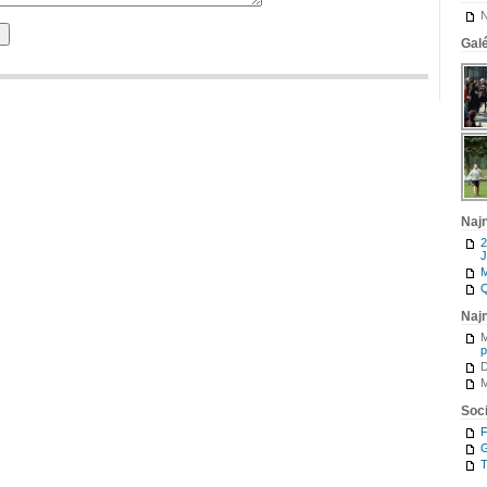
N
Galé
Naj
2
J
M
Q
Naj
M
p
M
Soci
G
T