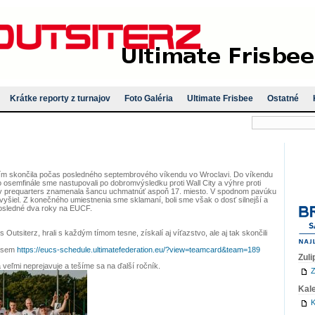
Krátke reporty z turnajov
Foto Galéria
Ultimate Frisbee
Ostatné
ím skončila počas posledného septembrového víkendu vo Wroclavi. Do víkendu
 osemfinále sme nastupovali po dobromvýsledku proti Wall City a výhre proti
v prequarters znamenala šancu uchmatnúť aspoň 17. miesto. V spodnom pavúku
yšiel. Z konečného umiestnenia sme sklamaní, boli sme však o dosť silnejší a
posledné dva roky na EUCF.
 Outsiterz, hrali s každým tímom tesne, získalí aj víťazstvo, ale aj tak skončili
k sem
https://eucs-schedule.ultimatefederation.eu/?view=teamcard&team=189
Zuli
 veľmi neprejavuje a tešíme sa na ďalší ročník.
Z
Kal
K