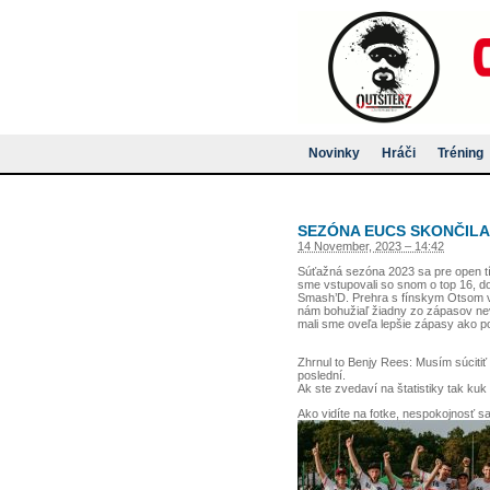
Novinky
Hráči
Tréning
SEZÓNA EUCS SKONČILA
14 November, 2023 – 14:42
Súťažná sezóna 2023 sa pre open t
sme vstupovali so snom o top 16, do
Smash’D. Prehra s fínskym Otsom 
nám bohužiaľ žiadny zo zápasov nev
mali sme oveľa lepšie zápasy ako 
Zhrnul to Benjy Rees: Musím súcitiť s
poslední.
Ak ste zvedaví na štatistiky tak ku
Ako vidíte na fotke, nespokojnosť sa