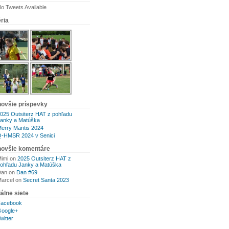
o Tweets Available
ria
novšie príspevky
025 Outsiterz HAT z pohľadu
anky a Matúška
erry Mantis 2024
-HMSR 2024 v Senici
novšie komentáre
imi
on
2025 Outsiterz HAT z
ohľadu Janky a Matúška
Dan
on
Dan #69
arcel
on
Secret Santa 2023
álne siete
Facebook
oogle+
witter