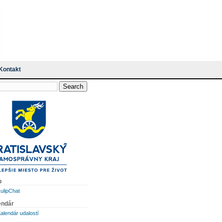
Kontakt
p
ulipChat
endár
alendár udalostí