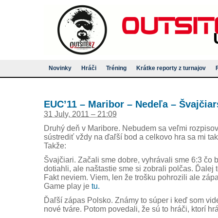
Novinky
Hráči
Tréning
Krátke reporty z turnajov
EUC’11 – Maribor – Nedeľa – Švajčia
31 July, 2011 – 21:09
Druhý deň v Maribore. Nebudem sa veľmi rozpisov
sústrediť vždy na ďaľší bod a celkovo hra sa mi t
Takže:
Švajčiari. Začali sme dobre, vyhrávali sme 6:3 čo 
dotiahli, ale naštastie sme si zobrali polčas. Ďalej
Fakt neviem. Viem, len že trošku pohrozili ale zá
Game play je
tu.
Ďaľší zápas Polsko. Známy to súper i keď som vide
nové tváre. Potom povedali, že sú to hráči, ktorí hr