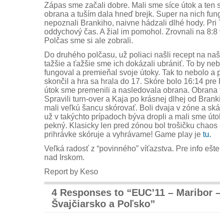
Zápas sme začali dobre. Mali sme síce útok a ten
obrana a tuším dala hneď brejk. Super na nich fun
nepoznali Brankiho, naivne hádzali dlhé hody. Pri 7
oddychový čas. A žial im pomohol. Zrovnali na 8:
Polčas sme si ale zobrali.
Do druhého polčasu, už poliaci našli recept na našu
tažšie a ťažšie sme ich dokázali ubrániť. To by ne
fungoval a premieňal svoje útoky. Tak to nebolo a p
skončil a hra sa hrala do 17. Skóre bolo 16:14 pre
útok sme premenili a nasledovala obrana. Obrana 
Spravili turn-over a Kaja po krásnej dlhej od Branki
mali veľkú šancu skórovať. Boli dvaja v zóne a ská
už v takýchto prípadoch býva dropli a mali sme úto
pekný. Klasicky len pred zónou bol trošičku chaos
prihrávke skóruje a vyhrávame! Game play je
tu.
Veľká radosť z “povinného” víťazstva. Pre info ešte
nad Irskom.
Report by Keso
4 Responses to “EUC’11 – Maribor 
Švajčiarsko a Poľsko”