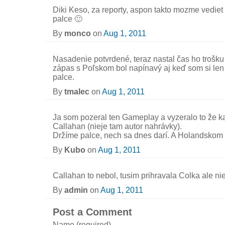
Diki Keso, za reporty, aspon takto mozme vediet 
palce 🙂
By
monco
on
Aug 1, 2011
Nasadenie potvrdené, teraz nastal čas ho trošku 
zápas s Poľskom bol napínavý aj keď som si len
palce.
By
tmalec
on
Aug 1, 2011
Ja som pozeral ten Gameplay a vyzeralo to že k
Callahan (nieje tam autor nahrávky).
Držíme palce, nech sa dnes darí. A Holandskom v
By
Kubo
on
Aug 1, 2011
Callahan to nebol, tusim prihravala Colka ale ni
By
admin
on
Aug 1, 2011
Post a Comment
Name (required)