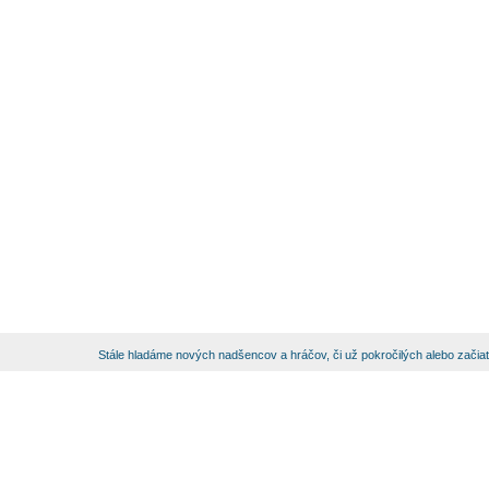
Stále hladáme nových nadšencov a hráčov, či už pokročilých alebo začia