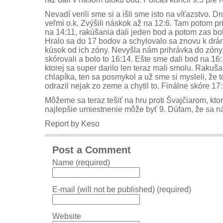
Nevadí verili sme si a išli sme isto na víťazstvo. D
veľmi o.k. Zvýšili náskok až na 12:6. Tam potom pr
na 14:11, rakúšania dali jeden bod a potom zas bo
Hralo sa do 17 bodov a schylovalo sa znovu k drá
kúsok od ich zóny. Nevyšla nám prihrávka do zóny,
skórovali a bolo to 16:14. Ešte sme dali bod na 16
ktorej sa super darilo len teraz mali smolu. Rakuša
chlapíka, ten sa posmykol a už sme si mysleli, že 
odrazil nejak zo zeme a chytil to. Finálne skóre 1
Môžeme sa teraz tešiť na hru proti Švajčiarom, kt
najlepšie umiestnenie môže byť 9. Dúfam, že sa ná
Report by Keso
Post a Comment
Name (required)
E-mail (will not be published) (required)
Website