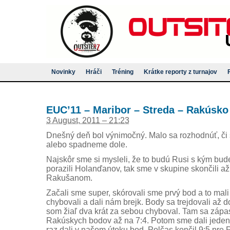
Novinky
Hráči
Tréning
Krátke reporty z turnajov
EUC’11 – Maribor – Streda – Rakúsko
3 August, 2011 – 21:23
Dnešný deň bol výnimočný. Malo sa rozhodnúť, č
alebo spadneme dole.
Najskôr sme si mysleli, že to budú Rusi s kým bud
porazili Holanďanov, tak sme v skupine skončili až 
Rakušanom.
Začali sme super, skórovali sme prvý bod a to mal
chybovali a dali nám brejk. Body sa trejdovali až d
som žiaľ dva krát za sebou chyboval. Tam sa zápa
Rakúskych bodov až na 7:4. Potom sme dali jeden
raz dali v našom útoku bod. Polčas končil 9:5 pre