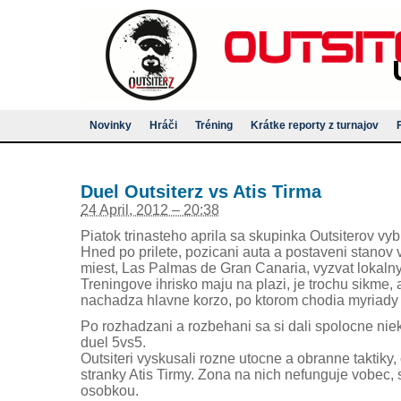
Novinky
Hráči
Tréning
Krátke reporty z turnajov
Duel Outsiterz vs Atis Tirma
24 April, 2012 – 20:38
Piatok trinasteho aprila sa skupinka Outsiterov vy
Hned po prilete, pozicani auta a postaveni stanov 
miest, Las Palmas de Gran Canaria, vyzvat lokalny 
Treningove ihrisko maju na plazi, je trochu sikme,
nachadza hlavne korzo, po ktorom chodia myriady t
Po rozhadzani a rozbehani sa si dali spolocne niek
duel 5vs5.
Outsiteri vyskusali rozne utocne a obranne taktiky, c
stranky Atis Tirmy. Zona na nich nefunguje vobec, 
osobkou.