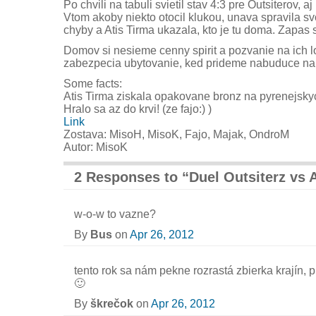
Po chvili na tabuli svietil stav 4:3 pre Outsiterov, a
Vtom akoby niekto otocil klukou, unava spravila sv
chyby a Atis Tirma ukazala, kto je tu doma. Zapas 
Domov si nesieme cenny spirit a pozvanie na ich lo
zabezpecia ubytovanie, ked prideme nabuduce na 
Some facts:
Atis Tirma ziskala opakovane bronz na pyrenejsky
Hralo sa az do krvi! (ze fajo:) )
Link
Zostava: MisoH, MisoK, Fajo, Majak, OndroM
Autor: MisoK
2 Responses to “Duel Outsiterz vs 
w-o-w to vazne?
By
Bus
on
Apr 26, 2012
tento rok sa nám pekne rozrastá zbierka krajín, p
🙂
By
škrečok
on
Apr 26, 2012