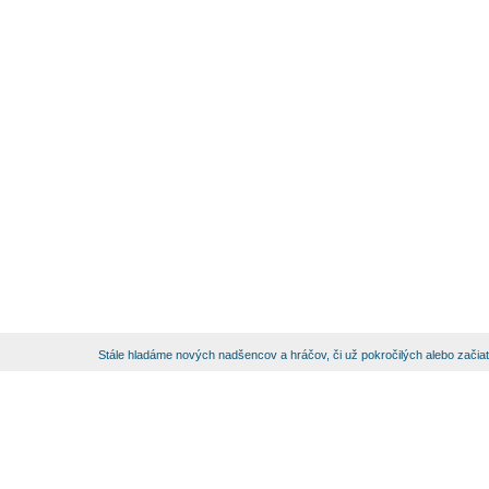
Stále hladáme nových nadšencov a hráčov, či už pokročilých alebo začia