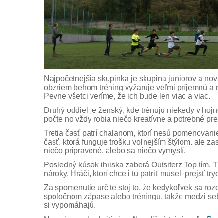
Najpočetnejšia skupinka je skupina juniorov a nov
obzriem behom tréning vyžaruje veľmi príjemnú a m
Pevne všetci veríme, že ich bude len viac a viac.
Druhý oddiel je ženský, kde trénujú niekedy v ho
počte no vždy robia niečo kreatívne a potrebné pr
Tretia časť patrí chalanom, ktorí nesú pomenovani
časť, ktorá funguje trošku voľnejším štýlom, ale z
niečo pripravené, alebo sa niečo vymyslí.
Posledný kúsok ihriska zaberá Outsiterz Top tím. 
nároky. Hráči, ktorí chceli tu patriť museli prejsť tr
Za spomenutie určite stoj to, že kedykoľvek sa ro
spoločnom zápase alebo tréningu, takže medzi se
si vypomáhajú.