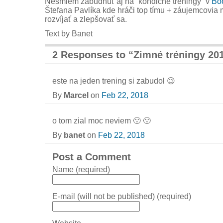
Nesmiem zabudnúť aj na “kondičné tréningy” v
Bo
Štefana Pavlíka kde hráči top tímu + záujemcovi
rozvíjať a zlepšovať sa.
Text by Banet
2 Responses to “Zimné tréningy 20
este na jeden trening si zabudol 😉
By
Marcel
on
Feb 22, 2018
o tom zial moc neviem 🙁 🙁
By
banet
on
Feb 22, 2018
Post a Comment
Name (required)
E-mail (will not be published) (required)