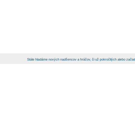
Stále hladáme nových nadšencov a hráčov, či už pokročilých alebo začia